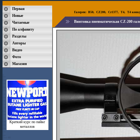
Первая
Галереи:
B50
,
CZ200
,
Cr1377
,
T4
,
T4 конк
Новые
Винтовка пневматическая CZ-200 гале
Читаемые
По алфавиту
Разделы
Авторы
Видео
Фото
Магазин
Краткий курс по пайке
металлов