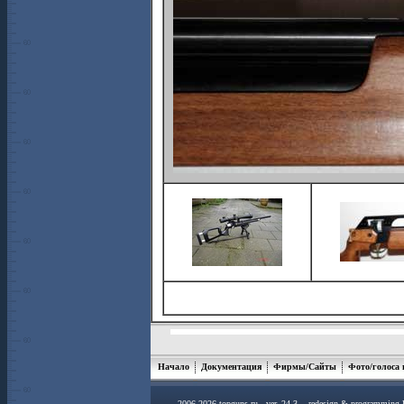
Начало
Документация
Фирмы/Сайты
Фото/голоса
2006-2026 topguns.ru ver. 24.3 redesign & programming