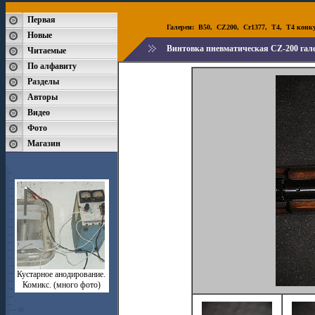
Первая
Галереи:
B50
,
CZ200
,
Cr1377
,
T4
,
T4 конк
Новые
Винтовка пневматическая CZ-200 гал
Читаемые
По алфавиту
Разделы
Авторы
Видео
Фото
Магазин
Кустарное анодирование.
Комикс. (много фото)